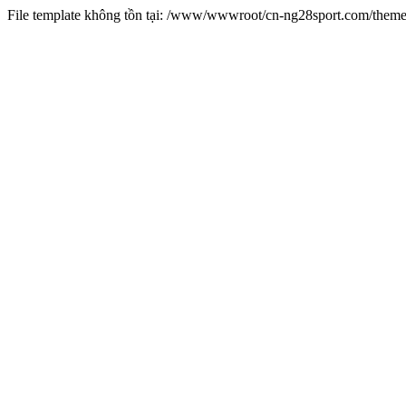
File template không tồn tại: /www/wwwroot/cn-ng28sport.com/them