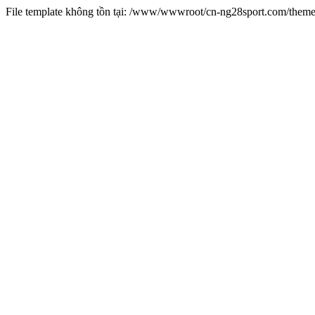
File template không tồn tại: /www/wwwroot/cn-ng28sport.com/them