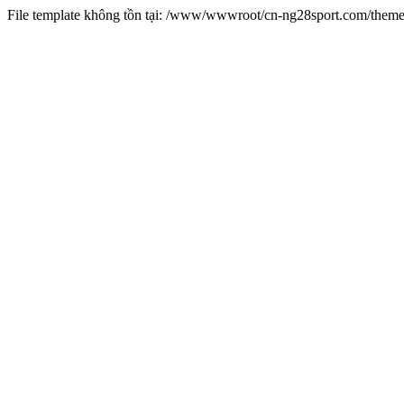
File template không tồn tại: /www/wwwroot/cn-ng28sport.com/them