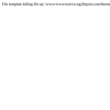
File template không tồn tại: /www/wwwroot/cn-ng28sport.com/them