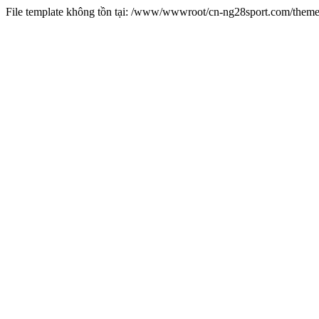
File template không tồn tại: /www/wwwroot/cn-ng28sport.com/them