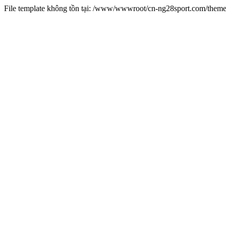
File template không tồn tại: /www/wwwroot/cn-ng28sport.com/them