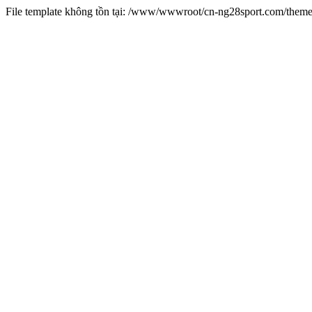
File template không tồn tại: /www/wwwroot/cn-ng28sport.com/them