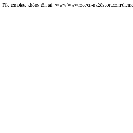
File template không tồn tại: /www/wwwroot/cn-ng28sport.com/them