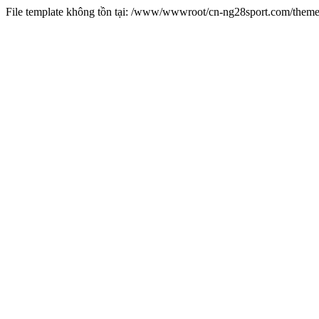
File template không tồn tại: /www/wwwroot/cn-ng28sport.com/them