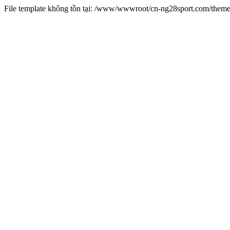
File template không tồn tại: /www/wwwroot/cn-ng28sport.com/them