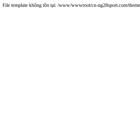
File template không tồn tại: /www/wwwroot/cn-ng28sport.com/them