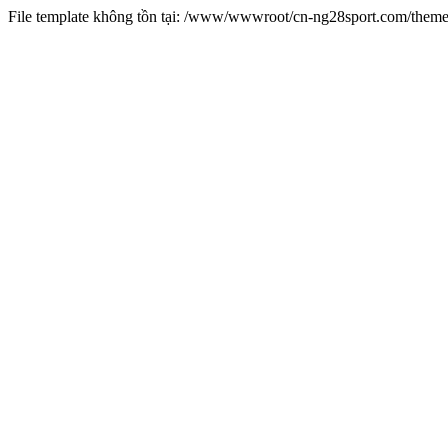
File template không tồn tại: /www/wwwroot/cn-ng28sport.com/them