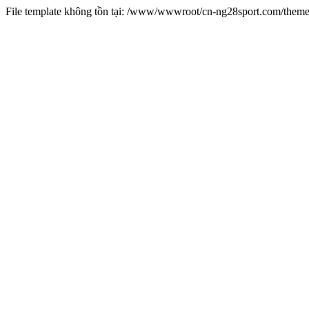
File template không tồn tại: /www/wwwroot/cn-ng28sport.com/them