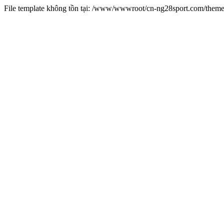
File template không tồn tại: /www/wwwroot/cn-ng28sport.com/them