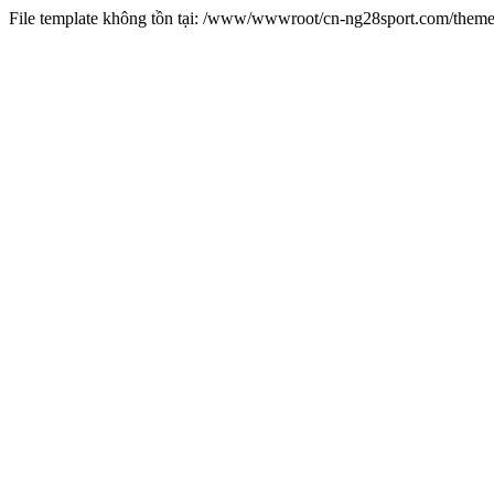
File template không tồn tại: /www/wwwroot/cn-ng28sport.com/them