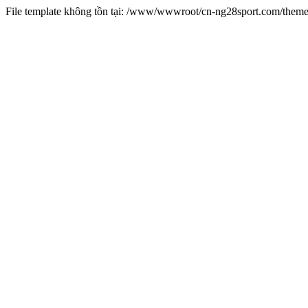
File template không tồn tại: /www/wwwroot/cn-ng28sport.com/them