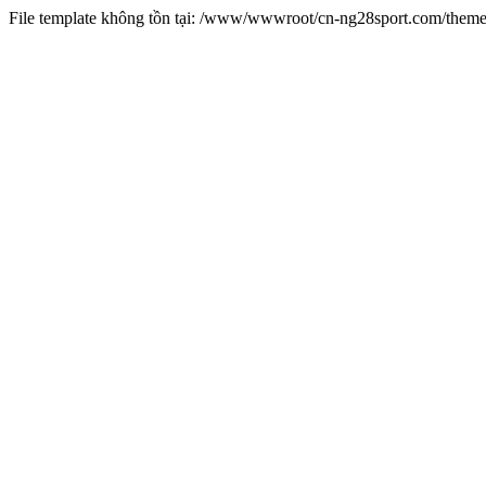
File template không tồn tại: /www/wwwroot/cn-ng28sport.com/them