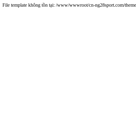
File template không tồn tại: /www/wwwroot/cn-ng28sport.com/them