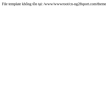
File template không tồn tại: /www/wwwroot/cn-ng28sport.com/them