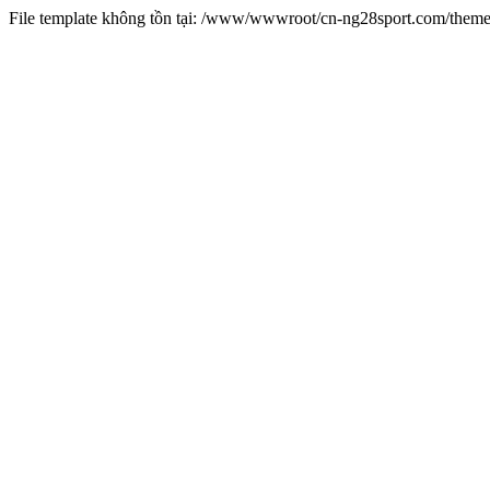
File template không tồn tại: /www/wwwroot/cn-ng28sport.com/them