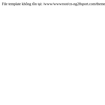
File template không tồn tại: /www/wwwroot/cn-ng28sport.com/them