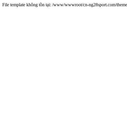
File template không tồn tại: /www/wwwroot/cn-ng28sport.com/them