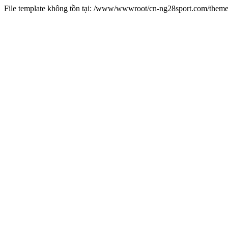
File template không tồn tại: /www/wwwroot/cn-ng28sport.com/them