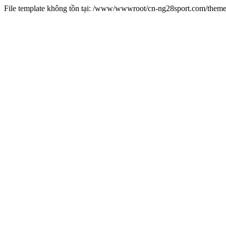
File template không tồn tại: /www/wwwroot/cn-ng28sport.com/them