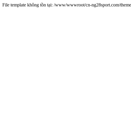
File template không tồn tại: /www/wwwroot/cn-ng28sport.com/them