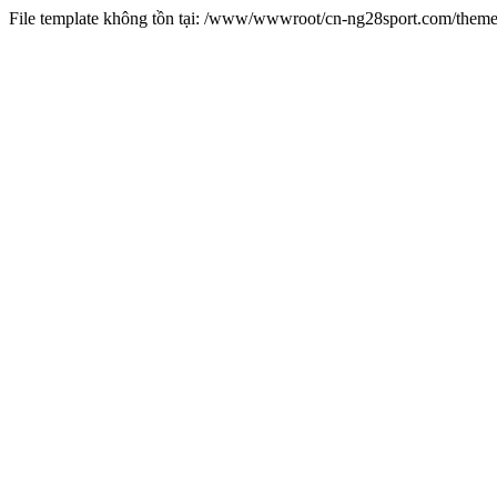
File template không tồn tại: /www/wwwroot/cn-ng28sport.com/them