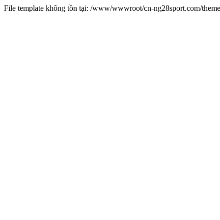
File template không tồn tại: /www/wwwroot/cn-ng28sport.com/them