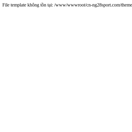
File template không tồn tại: /www/wwwroot/cn-ng28sport.com/them