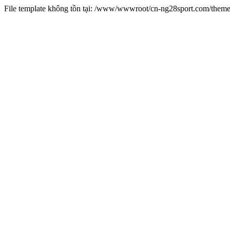
File template không tồn tại: /www/wwwroot/cn-ng28sport.com/them