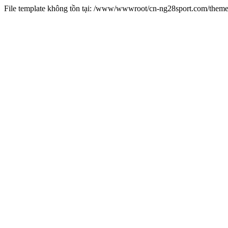
File template không tồn tại: /www/wwwroot/cn-ng28sport.com/them