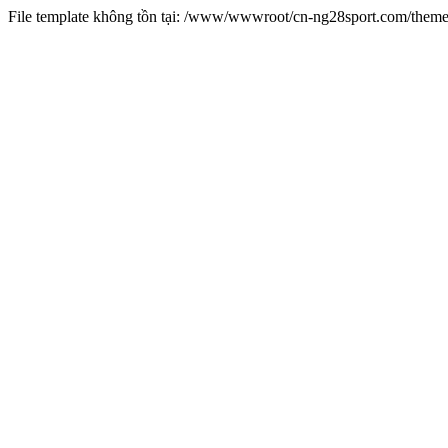
File template không tồn tại: /www/wwwroot/cn-ng28sport.com/them